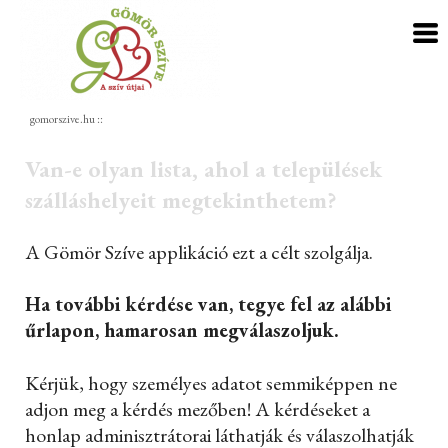
gomorszive.hu
::
Van-e olyan lista, ahol a települések
szálláshelyeit megtekinthetem?
A Gömör Szíve applikáció ezt a célt szolgálja.
Ha további kérdése van, tegye fel az alábbi
űrlapon, hamarosan megválaszoljuk.
Kérjük, hogy személyes adatot semmiképpen ne
adjon meg a kérdés mezőben! A kérdéseket a
honlap adminisztrátorai láthatják és válaszolhatják